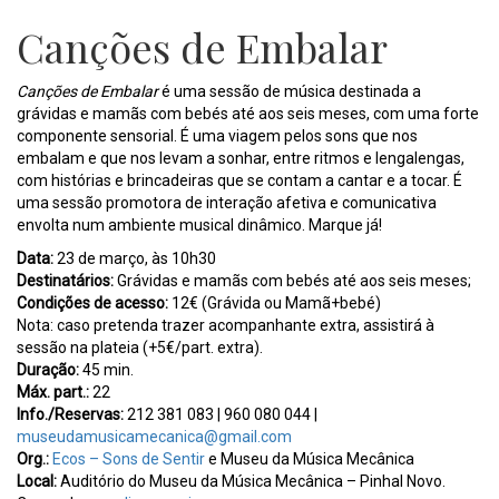
Canções de Embalar
Canções de Embalar
é uma sessão de música destinada a
grávidas e mamãs com bebés até aos seis meses, com uma forte
componente sensorial. É uma viagem pelos sons que nos
embalam e que nos levam a sonhar, entre ritmos e lengalengas,
com histórias e brincadeiras que se contam a cantar e a tocar. É
uma sessão promotora de interação afetiva e comunicativa
envolta num ambiente musical dinâmico. Marque já!
Data:
23 de março, às 10h30
Destinatários:
Grávidas e mamãs com bebés até aos seis meses;
Condições de acesso:
12€ (Grávida ou Mamã+bebé)
Nota: caso pretenda trazer acompanhante extra, assistirá à
sessão na plateia (+5€/part. extra).
Duração:
45 min.
Máx. part.:
22
Info./Reservas:
212 381 083 | 960 080 044 |
museudamusicamecanica@gmail.com
Org.:
Ecos – Sons de Sentir
e Museu da Música Mecânica
Local:
Auditório do Museu da Música Mecânica – Pinhal Novo.