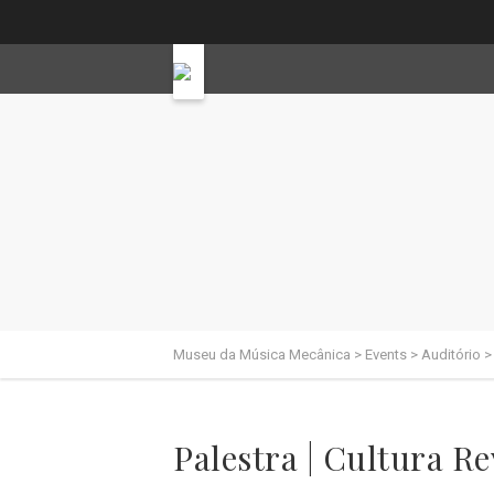
Museu da Música Mecânica
>
Events
>
Auditório
Palestra | Cultura Re