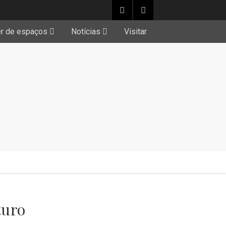
er de espaços
Notícias
Visitar
turo